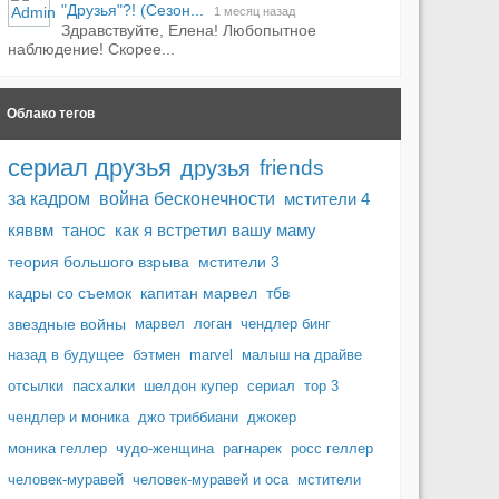
"Друзья"?! (Сезон...
1 месяц назад
Здравствуйте, Елена! Любопытное
наблюдение! Скорее...
Облако тегов
сериал друзья
друзья
friends
за кадром
война бесконечности
мстители 4
кяввм
танос
как я встретил вашу маму
теория большого взрыва
мстители 3
кадры со съемок
капитан марвел
тбв
звездные войны
марвел
логан
чендлер бинг
назад в будущее
бэтмен
marvel
малыш на драйве
отсылки
пасхалки
шелдон купер
сериал
тор 3
чендлер и моника
джо триббиани
джокер
моника геллер
чудо-женщина
рагнарек
росс геллер
человек-муравей
человек-муравей и оса
мстители