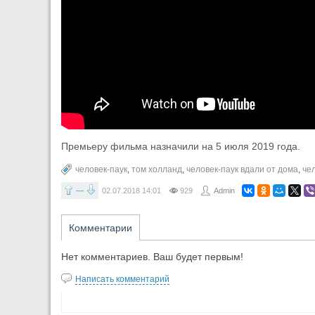
Премьеру фильма назначили на 5 июля 2019 года.
человек-паук
,
том холланд
,
человек-паук вдали от дома
,
чел
—
02.07.2018
14:01
929
Admin
Комментарии
Нет комментариев. Ваш будет первым!
Написать комментарий