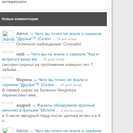
интересного.
Новые комментарии
Admin
→
Чего вы точно не знали о сериале
"Друзья"?! (Сезон...
24 дня назад
Отличное наблюдение! Спасибо!
netb
→
Чего вы не знали о сериале "Как я
встретил вашу ма...
25 дней назад
смотрел сериал на протяжении наверно лет 7,
забыва...
Марина
→
Чего вы точно не знали о
сериале "Друзья"?! (Сезон...
28 дней назад
В первой серии на балконе Чендлера
перечисляет име...
андрей
→
Фанаты обнаружили крупный
киноляп в фильме "Мстите...
1 месяц назад
в 3 части звёздный лорд после щелчка исчез а в 4
ч...
Admin
→
Чего вы точно не знали о сериале