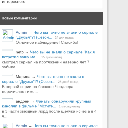
интересного.
Новые комментарии
Admin
→
Чего вы точно не знали о сериале
"Друзья"?! (Сезон...
24 дня назад
Отличное наблюдение! Спасибо!
netb
→
Чего вы не знали о сериале "Как я
встретил вашу ма...
25 дней назад
смотрел сериал на протяжении наверно лет 7,
забыва...
Марина
→
Чего вы точно не знали о
сериале "Друзья"?! (Сезон...
28 дней назад
В первой серии на балконе Чендлера
перечисляет име...
андрей
→
Фанаты обнаружили крупный
киноляп в фильме "Мстите...
1 месяц назад
в 3 части звёздный лорд после щелчка исчез а в 4
ч...
Admin
→
Чего вы точно не знали о сериале