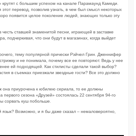
 крутят с большим успехом на канале Парамаунд Камеди.
 этот перевод, позволив узнать, в чем был смысл некоторых
коро появится целое поколение людей, знающих только эту
в честь ставшей знаменитой песни, играющей в заставке
а, подчеркивая, что они будут в магазинах, когда выйдет
прочего, тему популярной прически Рэйчел Грин. Дженнифер
стрижку и не понимала, почему все ее повторяют. Ведь у нее
менее ей подходящей. Как стилисты сделали такой выбор?
астия в съемках приезжали звездные гости? Все это должно
 уж она приурочена к юбилею сериала, то ее должны
а первого сезона «Друзей» состоялась 22 сентября 94-го
обы сорвать куш побольше.
 язык? Возможно, и я бы даже сказал – немаловероятно,