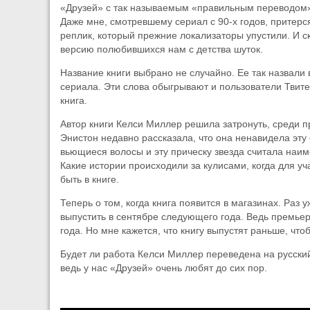
«Друзей» с так называемым «правильным переводом»
Даже мне, смотревшему сериал с 90-х годов, притерся
реплик, который прежние локализаторы упустили. И с
версию полюбившихся нам с детства шуток.
Название книги выбрано не случайно. Ее так назвали 
сериала. Эти слова обыгрывают и пользователи Твитер
книга.
Автор книги Келси Миллер решила затронуть, среди 
Энистон недавно рассказала, что она ненавидела эту 
вьющиеся волосы и эту прическу звезда считала наи
Какие истории происходили за кулисами, когда для уч
быть в книге.
Теперь о том, когда книга появится в магазинах. Раз
выпустить в сентябре следующего года. Ведь премьер
года. Но мне кажется, что книгу выпустят раньше, чт
Будет ли работа Келси Миллер переведена на русский
ведь у нас «Друзей» очень любят до сих пор.