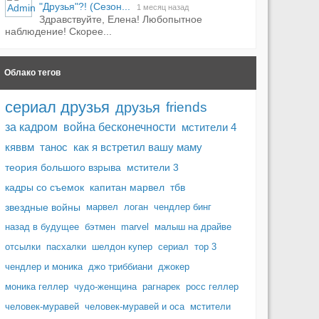
"Друзья"?! (Сезон...
1 месяц назад
Здравствуйте, Елена! Любопытное
наблюдение! Скорее...
Облако тегов
сериал друзья
друзья
friends
за кадром
война бесконечности
мстители 4
кяввм
танос
как я встретил вашу маму
теория большого взрыва
мстители 3
кадры со съемок
капитан марвел
тбв
звездные войны
марвел
логан
чендлер бинг
назад в будущее
бэтмен
marvel
малыш на драйве
отсылки
пасхалки
шелдон купер
сериал
тор 3
чендлер и моника
джо триббиани
джокер
моника геллер
чудо-женщина
рагнарек
росс геллер
человек-муравей
человек-муравей и оса
мстители