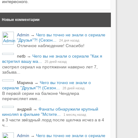
интересного.
Новые комментарии
Admin
→
Чего вы точно не знали о сериале
"Друзья"?! (Сезон...
24 дня назад
Отличное наблюдение! Спасибо!
netb
→
Чего вы не знали о сериале "Как я
встретил вашу ма...
25 дней назад
смотрел сериал на протяжении наверно лет 7,
забыва...
Марина
→
Чего вы точно не знали о
сериале "Друзья"?! (Сезон...
28 дней назад
В первой серии на балконе Чендлера
перечисляет име...
андрей
→
Фанаты обнаружили крупный
киноляп в фильме "Мстите...
1 месяц назад
в 3 части звёздный лорд после щелчка исчез а в 4
ч...
Admin
→
Чего вы точно не знали о сериале