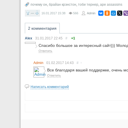
почему он
,
брайан крэнстон
,
тоби тернер
,
ape assassins
—
16.01.2017
15:38
566
Admin
2 комментария
Alex
31.01.2017
22:45
#
+1
Спасибо большое за интересный сайт))) Молод
Ответить
Admin
01.02.2017
14:43
#
↑
Все благодаря вашей поддержке, очень мо
Ответить
Написать комментарий