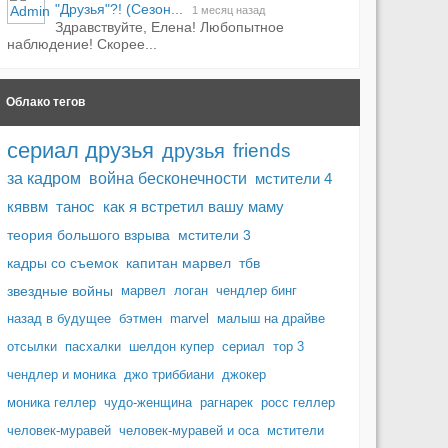
"Друзья"?! (Сезон...
1 месяц назад
Здравствуйте, Елена! Любопытное
наблюдение! Скорее...
Облако тегов
сериал друзья
друзья
friends
за кадром
война бесконечности
мстители 4
кяввм
танос
как я встретил вашу маму
теория большого взрыва
мстители 3
кадры со съемок
капитан марвел
тбв
звездные войны
марвел
логан
чендлер бинг
назад в будущее
бэтмен
marvel
малыш на драйве
отсылки
пасхалки
шелдон купер
сериал
тор 3
чендлер и моника
джо триббиани
джокер
моника геллер
чудо-женщина
рагнарек
росс геллер
человек-муравей
человек-муравей и оса
мстители