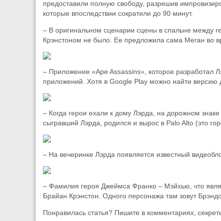
предоставили полную свободу, разрешив импровизиров
которые впоследствии сократили до 90 минут.
– В оригинальном сценарии сцены в спальне между 
Крэнстоном не было. Ее предложила сама Меган во в
– Приложение «Ape Assassins», которое разработал Л
приложений. Хотя в Google Play можно найти версию 
– Когда герои ехали к дому Лэрда, на дорожном знаке
сыгравший Лэрда, родился и вырос в Palo Alto (это го
– На вечеринке Лэрда появляется известный видеобло
– Фамилия героя Джеймса Франко – Мэйхью, что являе
Брайан Крэнстон. Одного персонажа там зовут Брэнд
Понравилась статья? Пишите в комментариях, секрет