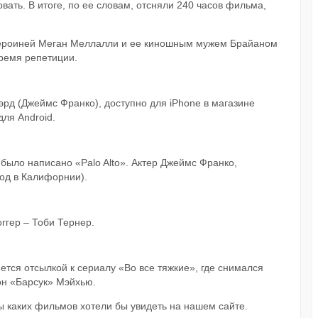
ать. В итоге, по ее словам, отсняли 240 часов фильма,
героиней Меган Меллалли и ее киношным мужем Брайаном
ремя репетиции.
эрд (Джеймс Франко), доступно для iPhone в магазине
для Android.
 было написано «Palo Alto». Актер Джеймс Франко,
род в Калифорнии).
ггер – Тоби Тернер.
тся отсылкой к сериалу «Во все тяжкие», где снимался
он «Барсук» Мэйхью.
ы каких фильмов хотели бы увидеть на нашем сайте.