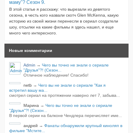
маму"? Сезон 9.
В этой статье я расскажу: что вырезали из девятого
сезона, в честь кого назвали скотч Glen McKenna, какую
историю из своей жизни перенесли в сериал создатели
шоу, отсылки на какие фильмы я здесь нашел, и еще
много чего интересного.
Новые комментарии
Admin
→
Чего вы точно не знали о сериале
"Друзья"?! (Сезон...
Отличное наблюдение! Спасибо!
netb
→
Чего вы не знали о сериале "Как я
встретил вашу ма...
смотрел сериал на протяжении наверно лет 7, забыва...
Марина
→
Чего вы точно не знали о сериале
"Друзья"?! (Сезон...
В первой серии на балконе Чендлера перечисляет име...
андрей
→
Фанаты обнаружили крупный киноляп в
фильме "Мстите...