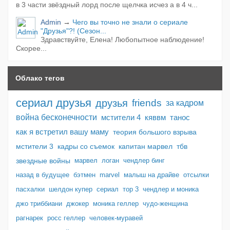
в 3 части звёздный лорд после щелчка исчез а в 4 ч...
Admin
→
Чего вы точно не знали о сериале
"Друзья"?! (Сезон...
Здравствуйте, Елена! Любопытное наблюдение!
Скорее...
Облако тегов
сериал друзья
друзья
friends
за кадром
война бесконечности
мстители 4
кяввм
танос
как я встретил вашу маму
теория большого взрыва
мстители 3
кадры со съемок
капитан марвел
тбв
звездные войны
марвел
логан
чендлер бинг
назад в будущее
бэтмен
marvel
малыш на драйве
отсылки
пасхалки
шелдон купер
сериал
тор 3
чендлер и моника
джо триббиани
джокер
моника геллер
чудо-женщина
рагнарек
росс геллер
человек-муравей