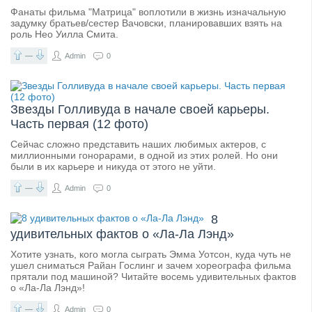
Фанаты фильма "Матрица" воплотили в жизнь изначальную
задумку братьев/сестер Вачовски, планировавших взять на
роль Нео Уилла Смита.
—
Admin
0
Звезды Голливуда в начале своей карьеры.
Часть первая (12 фото)
Сейчас сложно представить наших любимых актеров, с
миллионными гонорарами, в одной из этих ролей. Но они
были в их карьере и никуда от этого не уйти.
—
Admin
0
8
удивительных фактов о «Ла-Ла Лэнд»
Хотите узнать, кого могла сыграть Эмма Уотсон, куда чуть не
ушел сниматься Райан Гослинг и зачем хореографа фильма
прятали под машиной? Читайте восемь удивительных фактов
о «Ла-Ла Лэнд»!
—
Admin
0