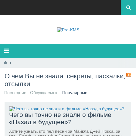
О чем Вы не знали: секреты, пасхалки,
R
отсылки
Последние
Обсуждаемые
Популярные
Чего вы точно не знали о фильме
«Назад в будущее»?
Хотите узнать, кто пел песни за Майкла Джей Фокса, за