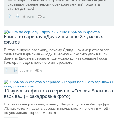
что «Бифф» невзлюбил Эрика Штольца и какие секреты
скрывают ранние версии сценария ленты? Тогда эта
статья для вас!
—
Admin
2
Книга по сериалу «Друзья» и еще 8 чумовых
фактов
В этом выпуске расскажу, почему Дэвид Швиммер отказался
сниматься в фильме «Люди в черном», сколько уток нашли
фанаты Друзей в сериале, где можно купить сэндвич Росса
Геллера и еще много чего интересного.
—
Admin
0
10 чумовых фактов о сериале «Теория большого
взрыва» (+ закадровые фото)
В этой статье расскажу, почему Шелдон Купер любит цифру
73, как хотели назвать сериал изначально, и почему в «ТБВ»
не упоминают героев Марвел.